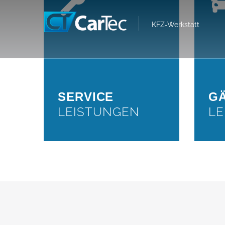
LEISTUNGEN
KFZ-Werkstatt
Inspektion nach
Herstellervorgaben,
Motorölwechsel inkl. Filter,
Getriebeölwechsel /
Getriebespülung, Klimaservice,
Wartung von Bremsanlagen,
Bremsflüssigkeitswechsel
Reifenservice
SERVICE
G
LEISTUNGEN
LE
WEITER