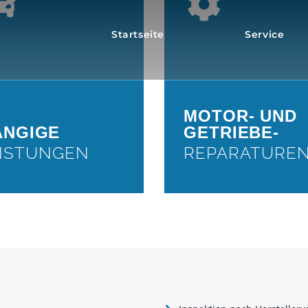
GÄNGIGE
LEISTUNGEN
UNFA
Startseite
Service
INSTANDSETZU
Fahrwerkwartungen,
Auspuffreparaturen,
Motorreparatu
Unfallinstandsetzung,Montage
Getriebereparat
einer Anhängerkupplungen und
vieles mehr...
MOTOR- UND
WEIT
ÄNGIGE
GETRIEBE-
WEITER
ISTUNGEN
REPARATURE