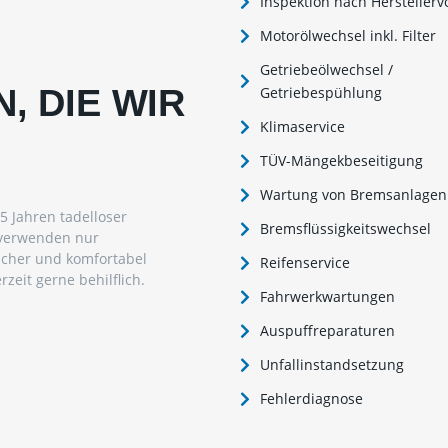
Inspektion nach Hersteller
Motorölwechsel inkl. Filter
Getriebeölwechsel /
, DIE WIR
Getriebespühlung
Klimaservice
TÜV-Mängekbeseitigung
Wartung von Bremsanlagen
 Jahren tadelloser
Bremsflüssigkeitswechsel
 verwenden nur
sicher und komfortabel
Reifenservice
zeit gerne behilflich.
Fahrwerkwartungen
Auspuffreparaturen
Unfallinstandsetzung
Fehlerdiagnose