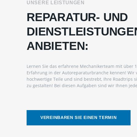
UNSERE LEISTUNGEN
REPARATUR- UND
DIENSTLEISTUNGEN
ANBIETEN:
Lernen Sie das erfahrene Mechanikerteam mit über 15
Erfahrung in der Autoreparaturbranche kennen! Wir
hochwertige Teile und sind bestrebt, Ihre Roadtrips 
zu gestalten! Bei diesen Aufgaben sind wir Ihnen jeder
VEREINBAREN SIE EINEN TERMIN