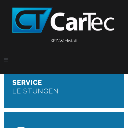
SERVICE
KFZ-Werkstatt
LEISTUNGEN
Inspektion nach Herstellervorgaben, Motorölwechsel inkl.
Filter, Getriebeölwechsel / Getriebespülung, Klimaservice,
Wartung von Bremsanlagen, Bremsflüssigkeitswechsel
Reifenservice
SERVICE
LEISTUNGEN
WEITER