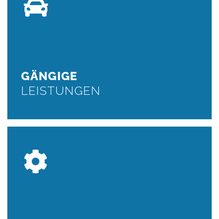
GÄNGIGE
LEISTUNGEN
Fahrwerkwartungen, Auspuffreparaturen,
Unfallinstandsetzung,Montage einer Anhängerkupplungen
und vieles mehr...
GÄNGIGE
WEITER
LEISTUNGEN
UNFALL
INSTANDSETZUNG
Motorreparaturen, Getriebereparaturen