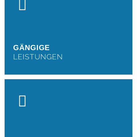
GÄNGIGE
LEISTUNGEN
Fahrwerkwartungen, Auspuffreparaturen,
Unfallinstandsetzung,Montage einer Anhängerkupplungen
und vieles mehr...
GÄNGIGE
WEITER
LEISTUNGEN
UNFALL
INSTANDSETZUNG
Motorreparaturen, Getriebereparaturen