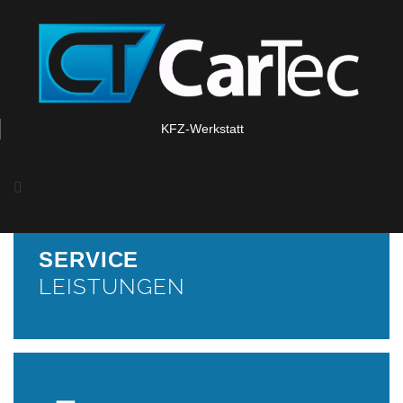
SERVICE
KFZ-Werkstatt
LEISTUNGEN
Inspektion nach Herstellervorgaben, Motorölwechsel inkl.
Filter, Getriebeölwechsel / Getriebespülung, Klimaservice,
Wartung von Bremsanlagen, Bremsflüssigkeitswechsel
Reifenservice
SERVICE
LEISTUNGEN
WEITER