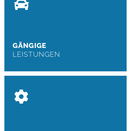
GÄNGIGE
LEISTUNGEN
Fahrwerkwartungen, Auspuffreparaturen,
Unfallinstandsetzung,Montage einer Anhängerkupplungen
und vieles mehr...
GÄNGIGE
WEITER
LEISTUNGEN
UNFALL
INSTANDSETZUNG
Motorreparaturen, Getriebereparaturen