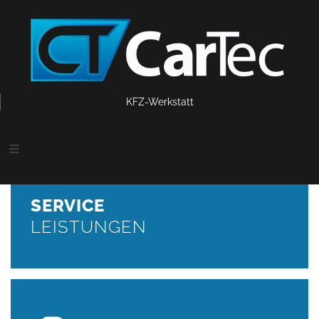
SERVICE
KFZ-Werkstatt
LEISTUNGEN
Inspektion nach Herstellervorgaben, Motorölwechsel inkl.
Filter, Getriebeölwechsel / Getriebespülung, Klimaservice,
Wartung von Bremsanlagen, Bremsflüssigkeitswechsel
Reifenservice
SERVICE
LEISTUNGEN
WEITER